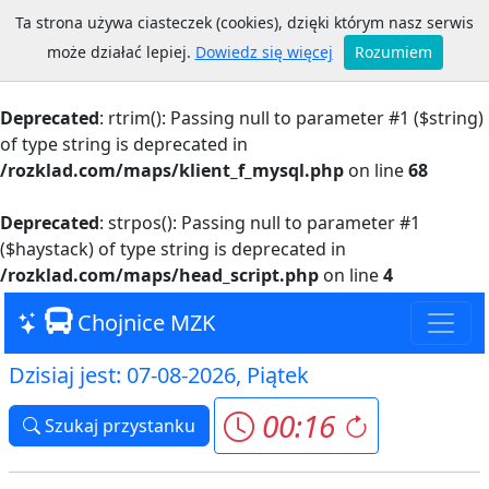
Ta strona używa ciasteczek (cookies), dzięki którym nasz serwis
Warning
: Trying to access array offset on value of type
może działać lepiej.
Dowiedz się więcej
Rozumiem
bool in
/rozklad.com/maps/klient_f_mysql.php
on line
68
Deprecated
: rtrim(): Passing null to parameter #1 ($string)
of type string is deprecated in
/rozklad.com/maps/klient_f_mysql.php
on line
68
Deprecated
: strpos(): Passing null to parameter #1
($haystack) of type string is deprecated in
/rozklad.com/maps/head_script.php
on line
4
Chojnice MZK
Dzisiaj jest: 07-08-2026, Piątek
00:16
Szukaj przystanku