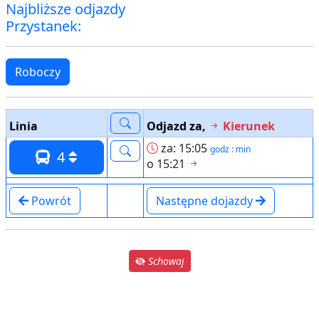
Najbliższe odjazdy
Przystanek:
Roboczy
Linia
Odjazd za,
Kierunek
za: 15:05
godz : min
4
o 15:21
Powrót
Następne dojazdy
Schowaj